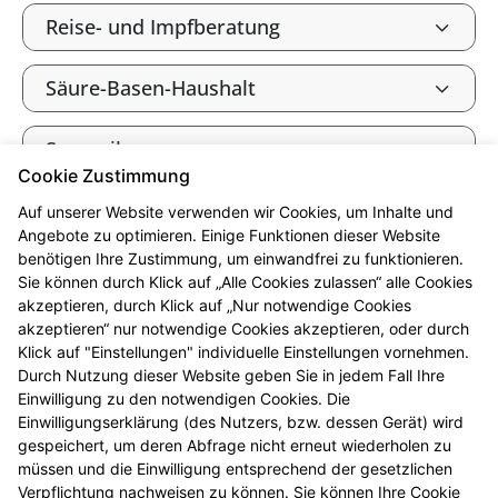
Reise- und Impfberatung
Säure-Basen-Haushalt
Spagyrik
Cookie Zustimmung
Tee und Heilkräuter
Auf unserer Website verwenden wir Cookies, um Inhalte und
Angebote zu optimieren. Einige Funktionen dieser Website
benötigen Ihre Zustimmung, um einwandfrei zu funktionieren.
Vitalstoffe
Sie können durch Klick auf „Alle Cookies zulassen“ alle Cookies
akzeptieren, durch Klick auf „Nur notwendige Cookies
Vitamine, Mineralien und
akzeptieren“ nur notwendige Cookies akzeptieren, oder durch
Spurenelemente
Klick auf "Einstellungen" individuelle Einstellungen vornehmen.
Durch Nutzung dieser Website geben Sie in jedem Fall Ihre
Einwilligung zu den notwendigen Cookies. Die
Wohlbefinden durch Fitness
Einwilligungserklärung (des Nutzers, bzw. dessen Gerät) wird
gespeichert, um deren Abfrage nicht erneut wiederholen zu
müssen und die Einwilligung entsprechend der gesetzlichen
Zahnpflege und Zahnschutz
Verpflichtung nachweisen zu können. Sie können Ihre Cookie